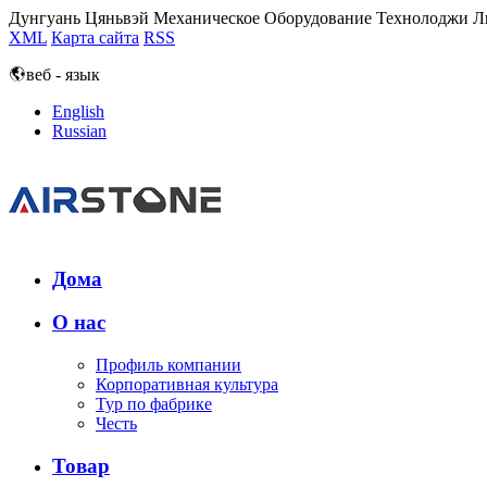
Дунгуань Цяньвэй Механическое Оборудование Технолоджи Л
XML
Карта сайта
RSS
веб - язык
English
Russian
Дома
О нас
Профиль компании
Корпоративная культура
Тур по фабрике
Честь
Товар