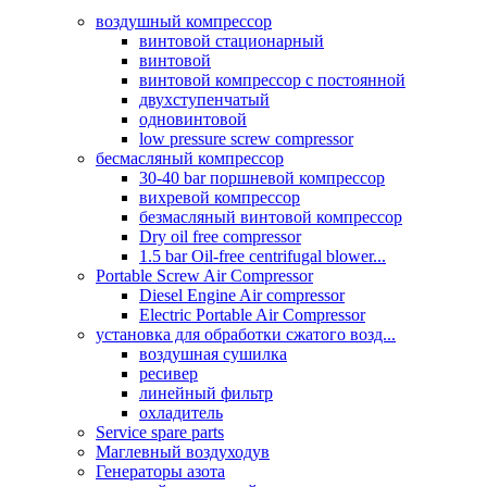
воздушный компрессор
винтовой стационарный
винтовой
винтовой компрессор с постоянной
двухступенчатый
одновинтовой
low pressure screw compressor
бесмасляный компрессор
30-40 bar поршневой компрессор
вихревой компрессор
безмасляный винтовой компрессор
Dry oil free compressor
1.5 bar Oil-free centrifugal blower...
Portable Screw Air Compressor
Diesel Engine Air compressor
Electric Portable Air Compressor
установка для обработки сжатого возд...
воздушная сушилка
ресивер
линейный фильтр
охладитель
Service spare parts
Маглевный воздуходув
Генераторы азота