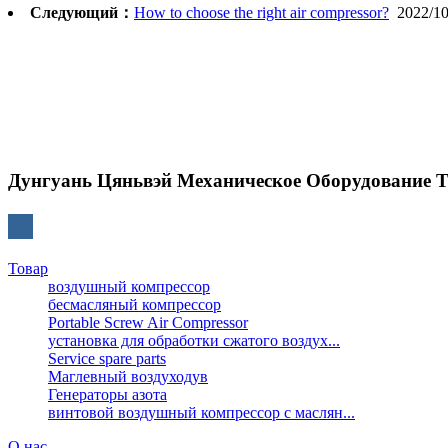
Следующий：
How to choose the right air compressor?
2022/10
Дунгуань Цяньвэй Механическое Оборудование 
Товар
воздушный компрессор
бесмасляный компрессор
Portable Screw Air Compressor
установка для обработки сжатого воздух...
Service spare parts
Маглевный воздуходув
Генераторы азота
винтовой воздушный компрессор с маслян...
О нас