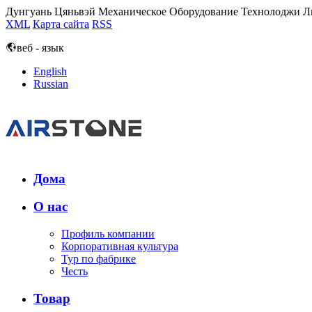
Дунгуань Цяньвэй Механическое Оборудование Технолоджи Л
XML
Карта сайта
RSS
веб - язык
English
Russian
Дома
О нас
Профиль компании
Корпоративная культура
Тур по фабрике
Честь
Товар