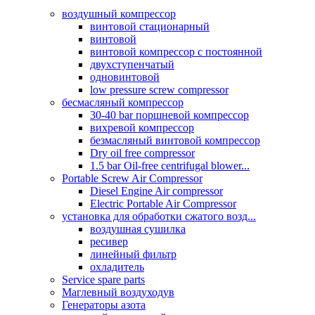
воздушный компрессор
винтовой стационарный
винтовой
винтовой компрессор с постоянной
двухступенчатый
одновинтовой
low pressure screw compressor
бесмасляный компрессор
30-40 bar поршневой компрессор
вихревой компрессор
безмасляный винтовой компрессор
Dry oil free compressor
1.5 bar Oil-free centrifugal blower...
Portable Screw Air Compressor
Diesel Engine Air compressor
Electric Portable Air Compressor
установка для обработки сжатого возд...
воздушная сушилка
ресивер
линейный фильтр
охладитель
Service spare parts
Маглевный воздуходув
Генераторы азота